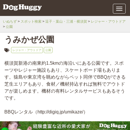
メ
ニ
ュ
いぬちず
スポット検索
逗子・葉山・三浦・横須賀
レジャー・アウトドア
ー
公園
うみかぜ公園
レジャー・アウトドア
公園
横須賀新港の南東約1.5kmの海沿いにある公園です。スポ
ーツやレジャー施設もあり、スケートボード場もありま
す。猿島や東京湾を眺めながらペット同伴でBBQができる
芝生エリアもあり、食材／機材持込すれば無料でアウトド
アが楽しめます。機材の有料レンタルサービスもあるそう
です。
BBQレンタル（http://digiq.jp/umikaze/）