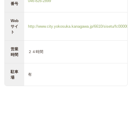
046-826-2899
番号
Web
サイ
http://www.city.yokosuka.kanagawa.jp/6610/sisetu/fc000004
ト
営業
２４時間
時間
駐車
有
場