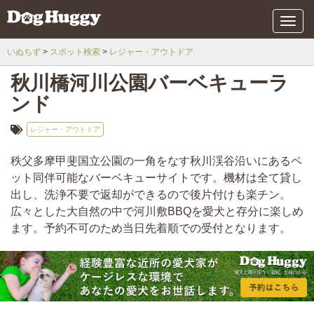
メ
ニ
ュ
いぬちず
スポット検索
レジャー・アウトドア
ー
秋川橋河川公園バーベキューラ
ンド
レジャー・アウトドア
秩父多摩甲斐国立公園の一角をなす秋川渓谷沿いにあるペ
ット同伴可能なバーベキューサイトです。機材は全て貸し
出し、洗浄不要で返却ができるので後片付けも楽チン。
広々とした大自然の中で河川敷BBQを愛犬と存分に楽しめ
ます。予約不可のため当日先着順での受付となります。