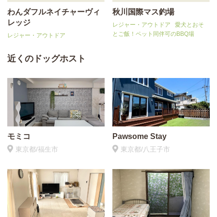
わんダフルネイチャーヴィ
秋川国際マス釣場
レッジ
レジャー・アウトドア
愛犬とおそ
とご飯！ペット同伴可のBBQ場
レジャー・アウトドア
近くのドッグホスト
モミコ
Pawsome Stay
東京都/福生市
東京都/八王子市