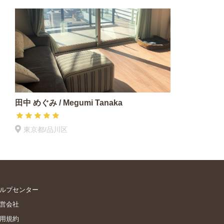
田中 めぐみ / Megumi Tanaka
東京都/品川区
ルプセンター
営会社
用規約