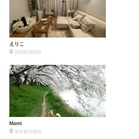
えりこ
福岡県/福岡市
Mami
東京都/目黒区