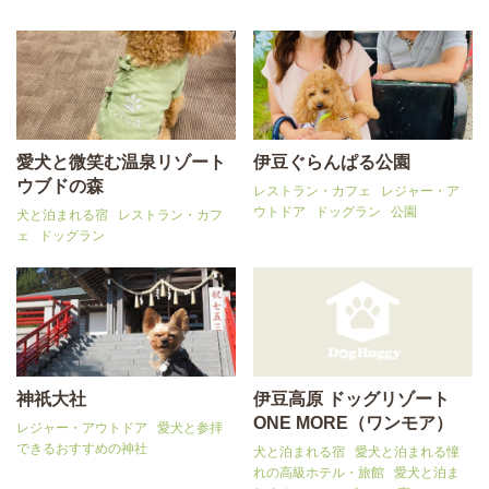
愛犬と微笑む温泉リゾート
伊豆ぐらんぱる公園
ウブドの森
レストラン・カフェ
レジャー・ア
ウトドア
ドッグラン
公園
犬と泊まれる宿
レストラン・カフ
ェ
ドッグラン
神祇大社
伊豆高原 ドッグリゾート
ONE MORE（ワンモア）
レジャー・アウトドア
愛犬と参拝
できるおすすめの神社
犬と泊まれる宿
愛犬と泊まれる憧
れの高級ホテル・旅館
愛犬と泊ま