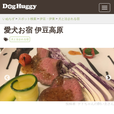
メ
ニ
ュ
いぬちず
スポット検索
伊豆・伊東
犬と泊まれる宿
ー
愛犬お宿 伊豆高原
犬と泊まれる宿
投稿者: テトちゃんの飼い主さん