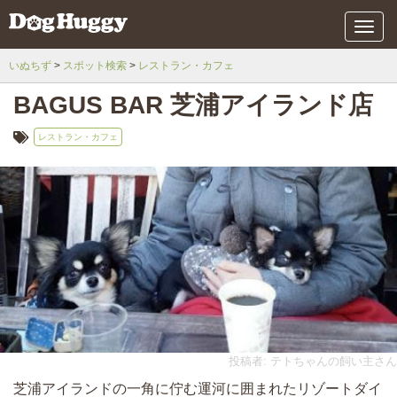
メ
ニ
ュ
いぬちず
スポット検索
レストラン・カフェ
ー
BAGUS BAR 芝浦アイランド店
レストラン・カフェ
投稿者: テトちゃんの飼い主さん
芝浦アイランドの一角に佇む運河に囲まれたリゾートダイ