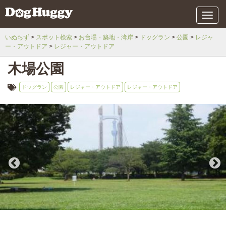
メ
ニ
ュ
いぬちず
スポット検索
お台場・築地・湾岸
ドッグラン
公園
レジャ
ー
ー・アウトドア
レジャー・アウトドア
木場公園
ドッグラン
公園
レジャー・アウトドア
レジャー・アウトドア