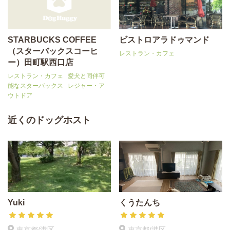
STARBUCKS COFFEE
ビストロアラドゥマンド
（スターバックスコーヒ
レストラン・カフェ
ー）田町駅西口店
レストラン・カフェ
愛犬と同伴可
能なスターバックス
レジャー・ア
ウトドア
近くのドッグホスト
Yuki
くうたんち
東京都/港区
東京都/港区