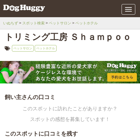
メ
ニ
ュ
いぬちず
スポット検索
ペットサロン
ペットホテル
ー
トリミング工房 Ｓｈａｍｐｏｏ
ペットサロン
ペットホテル
飼い主さんの口コミ
このスポットに訪れたことがありますか？
スポットの感想を募集しています！
このスポットに口コミを残す