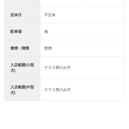
定休日
不定休
駐車場
無
禁煙・喫煙
禁煙
入店範囲(小型
テラス席のみ可
犬)
入店範囲(中型
テラス席のみ可
犬)