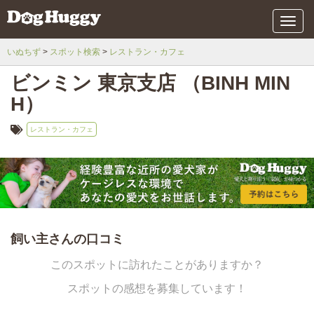
メ
ニ
ュ
いぬちず
スポット検索
レストラン・カフェ
ー
ビンミン 東京支店 （BINH MIN
H）
レストラン・カフェ
飼い主さんの口コミ
このスポットに訪れたことがありますか？
スポットの感想を募集しています！