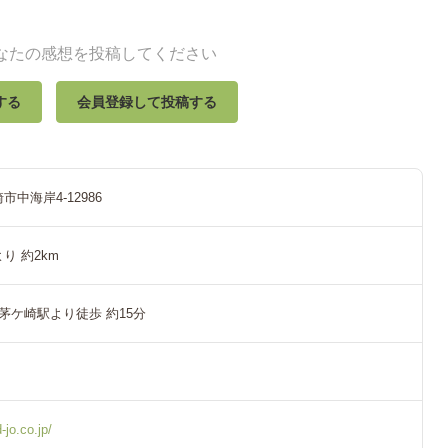
なたの感想を投稿してください
する
会員登録して投稿する
中海岸4-12986
り 約2km
 茅ケ崎駅より徒歩 約15分
-jo.co.jp/