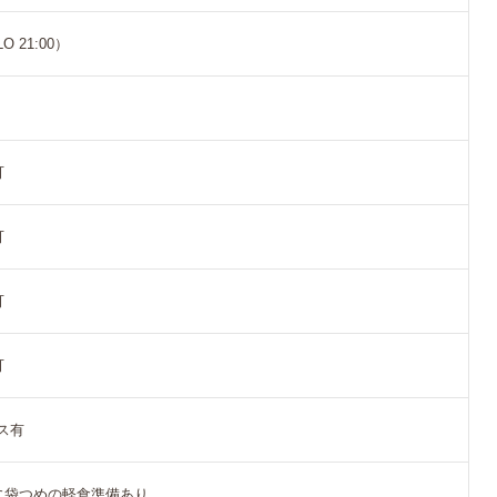
LO 21:00）
可
可
可
可
ス有
に袋つめの軽食準備あり