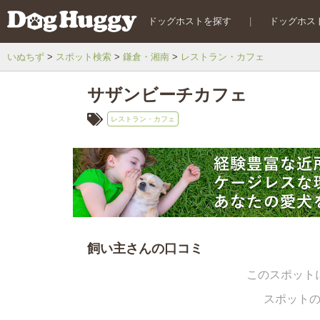
ドッグホストを探す
|
ドッグホス
いぬちず
スポット検索
鎌倉・湘南
レストラン・カフェ
サザンビーチカフェ
レストラン・カフェ
飼い主さんの口コミ
このスポット
スポット