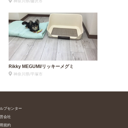
神奈川県/藤沢市
Rikky MEGUMI/リッキーメグミ
神奈川県/平塚市
ルプセンター
営会社
用規約