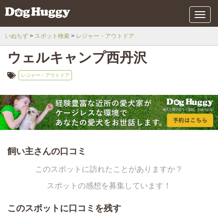
メ
ニ
ュ
いぬちず
スポット検索
レジャー・アウトドア
ー
ウェルキャンプ西丹沢
レジャー・アウトドア
飼い主さんの口コミ
このスポットに訪れたことがありますか？
スポットの感想を募集しています！
このスポットに口コミを残す