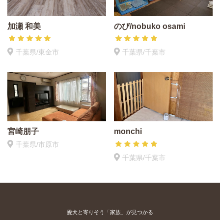
加瀬 和美
のび/nobuko osami
千葉県/東金市
千葉県/千葉市
宮崎朋子
monchi
千葉県/市原市
千葉県/千葉市
愛犬と寄りそう「家族」が見つかる