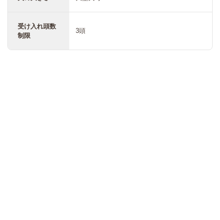
受け入れ頭数
3頭
制限