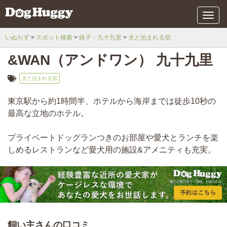
メ
ニ
ュ
いぬちず
スポット検索
銚子・九十九里
犬と泊まれる宿
ー
&WAN（アンドワン） 九十九里
犬と泊まれる宿
東京駅から約1時間半、ホテルから海岸までは徒歩10秒の
最高な立地のホテル。
プライベートドッグランつきのお部屋や愛犬とランチを楽
しめるレストランなど愛犬用の施設&アメニティも充実。
飼い主さんの口コミ