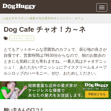
メ
ニ
ュ
いぬちず
スポット検索
名古屋市内
レストラン・カフェ
ー
Dog Cafe チャオ！カ～ネ
レストラン・カフェ
とてもアットホームな雰囲気のカフェで、居心地の良さが
自慢です。営業時間は7時30分からなので、朝のお散歩の
ときにも気軽に立ち寄れますね。一番人気はチャオデニッ
シュ！ あたたかいデニッシュにアイスクリーム＆メープ
ルシロップのハーモニー。ぜひ、おためしください。
飼い主さんの口コミ