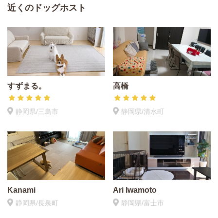
近くのドッグホスト
すずまる。
高橋
静岡県/三島市
静岡県/清水町
Kanami
Ari Iwamoto
静岡県/長泉町
静岡県/富士市