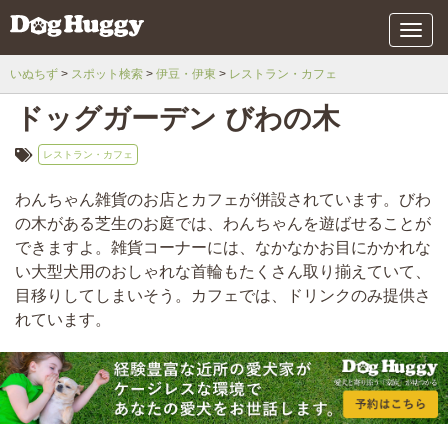
メ
ニ
ュ
いぬちず
スポット検索
伊豆・伊東
レストラン・カフェ
ー
ドッグガーデン びわの木
レストラン・カフェ
わんちゃん雑貨のお店とカフェが併設されています。びわ
の木がある芝生のお庭では、わんちゃんを遊ばせることが
できますよ。雑貨コーナーには、なかなかお目にかかれな
い大型犬用のおしゃれな首輪もたくさん取り揃えていて、
目移りしてしまいそう。カフェでは、ドリンクのみ提供さ
れています。