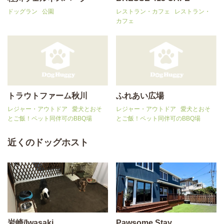
ドッグラン
公園
レストラン・カフェ
レストラン・
カフェ
トラウトファーム秋川
ふれあい広場
レジャー・アウトドア
愛犬とおそ
レジャー・アウトドア
愛犬とおそ
とご飯！ペット同伴可のBBQ場
とご飯！ペット同伴可のBBQ場
近くのドッグホスト
岩崎/Iwasaki
Pawsome Stay