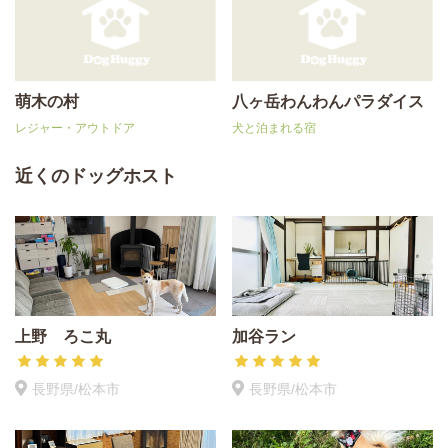
萌木の村
八ヶ岳わんわんパラダイス
レジャー・アウトドア
犬と泊まれる宿
近くのドッグホスト
上野 ろこ丸
加谷ラン
長野県/松本市
長野県/松本市