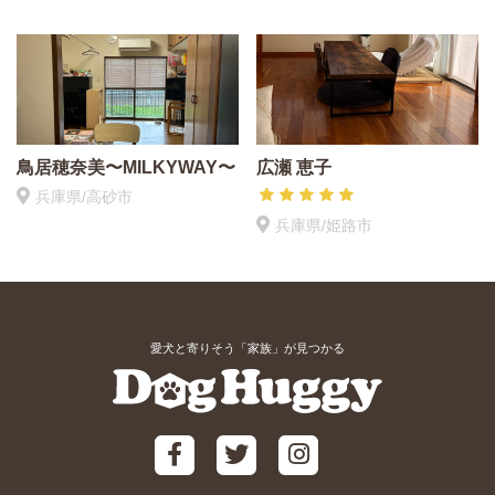
鳥居穂奈美〜MILKYWAY〜
広瀬 恵子
兵庫県/高砂市
兵庫県/姫路市
愛犬と寄りそう「家族」が見つかる