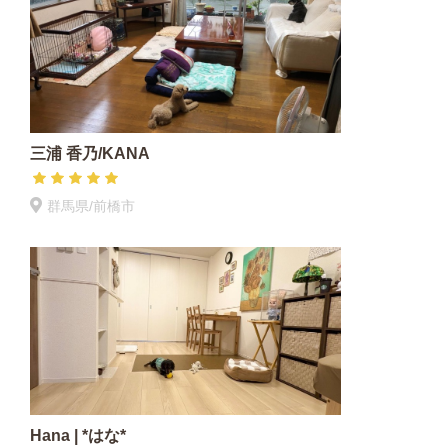
三浦 香乃/KANA
群馬県/前橋市
Hana | *はな*