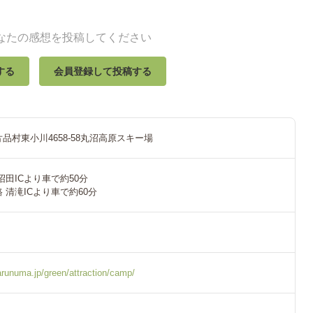
なたの感想を投稿してください
する
会員登録して投稿する
品村東小川4658-58丸沼高原スキー場
沼田ICより車で約50分
 清滝ICより車で約60分
runuma.jp/green/attraction/camp/