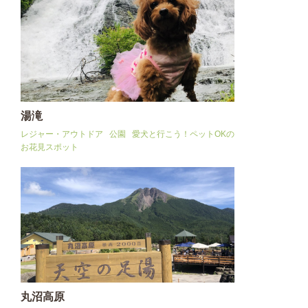
湯滝
レジャー・アウトドア
公園
愛犬と行こう！ペットOKの
お花見スポット
丸沼高原