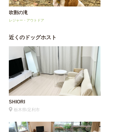
吹割の滝
レジャー・アウトドア
近くのドッグホスト
SHIORI
栃木県/足利市