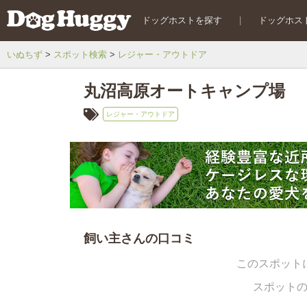
ドッグホストを探す
|
ドッグホス
いぬちず
スポット検索
レジャー・アウトドア
丸沼高原オートキャンプ場
レジャー・アウトドア
飼い主さんの口コミ
このスポット
スポット