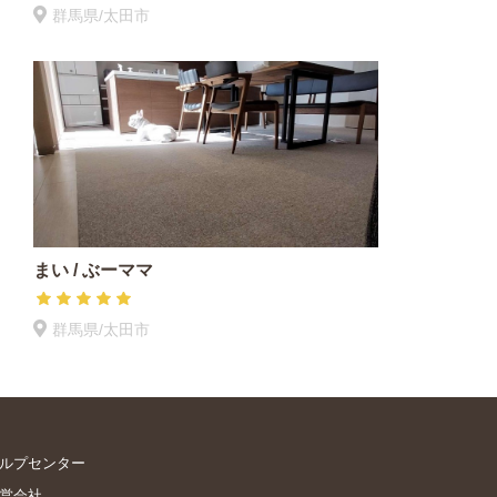
群馬県/太田市
まい / ぶーママ
群馬県/太田市
ルプセンター
営会社