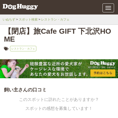
メ
ニ
ュ
いぬちず
スポット検索
レストラン・カフェ
ー
【閉店】旅Cafe GIFT 下北沢HO
ME
レストラン・カフェ
飼い主さんの口コミ
このスポットに訪れたことがありますか？
スポットの感想を募集しています！