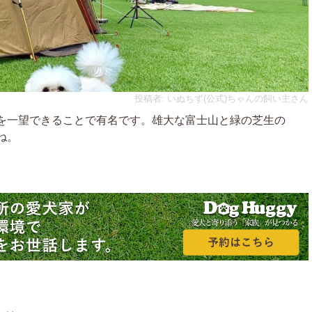
投稿者: いぬちず(公式)ちゃんの飼い主さん
を一望できることで有名です。雄大な富士山と緑の芝生の
ね。