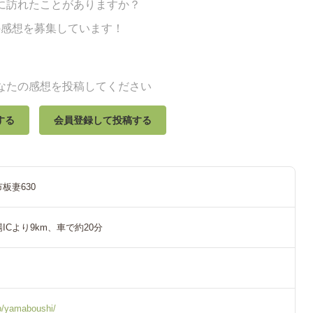
に訪れたことがありますか？
の感想を募集しています！
なたの感想を投稿してください
する
会員登録して投稿する
板妻630
ICより9km、車で約20分
jp/yamaboushi/