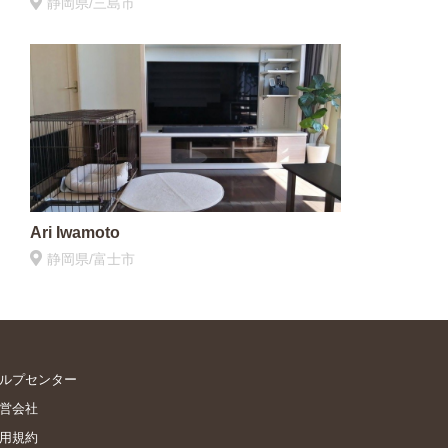
静岡県/三島市
Ari Iwamoto
静岡県/富士市
ルプセンター
営会社
用規約