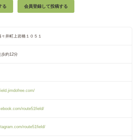
する
会員登録して投稿する
酒々井町上岩橋１０５１
歩約12分
field.jimdofree.com/
cebook.com/route51field/
stagram.com/route51field/