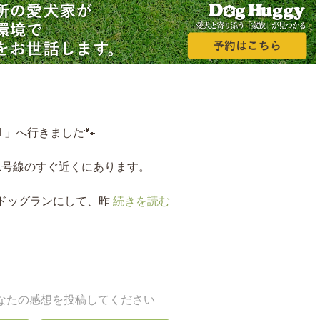
ld 」へ行きました🐾⠀
1号線のすぐ近くにあります。⠀⠀
ドッグランにして、昨
続きを読む
なたの感想を投稿してください