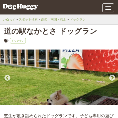
メ
ニ
ュ
いぬちず
スポット検索
高知・南国・嶺北
ドッグラン
ー
道の駅なかとさ ドッグラン
ドッグラン
芝生が敷き詰められたドッグランです。子ども専用の遊び