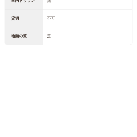
室内ドッラン
無
貸切
不可
地面の質
芝