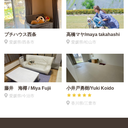
プチハウス西条
高橋マヤ/maya takahashi
愛媛県/西条市
愛媛県/松山市
藤井 海椰 / Miya Fujii
小井戸勇樹/Yuki Koido
愛媛県/今治市
香川県/三豊市