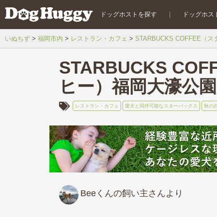
ドッグホストを探す
|
ドッグホス
いぬちず
福岡市内
レストラン・カフェ
STARBUCKS COFFE
STARBUCKS C
ヒー）福岡大濠公園
レストラン・カフェ
愛犬と同伴可能なスターバックス
秋の
Beeくんの飼い主さんより