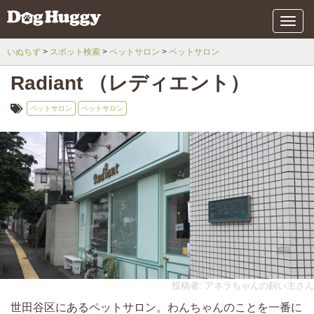
メ
ニ
ュ
いぬちず
スポット検索
ペットサロン
ペットサロン
ー
Radiant （レディエント）
ペットサロン
ペットサロン
投稿者: アネラちゃんの飼い主さん
世田谷区にあるペットサロン。わんちゃんのことを一番に