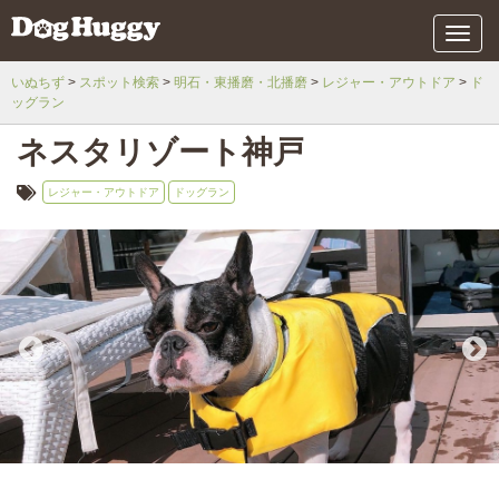
メ
ニ
ュ
いぬちず
スポット検索
明石・東播磨・北播磨
レジャー・アウトドア
ド
ー
ッグラン
ネスタリゾート神戸
レジャー・アウトドア
ドッグラン