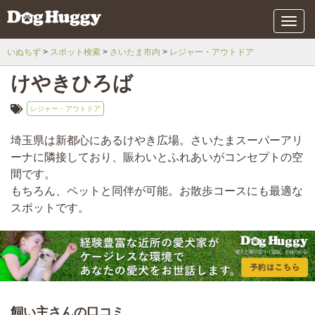
メ
ニ
ュ
いぬちず
スポット検索
さいたま市内
レジャー・アウトドア
ー
けやきひろば
レジャー・アウトドア
埼玉県は新都心にあるけやき広場。さいたまスーパーアリ
ーナに隣接しており、賑わいとふれあいがコンセプトの空
間です。
もちろん、ペットと同伴が可能。お散歩コースにも最適な
スポットです。
飼い主さんの口コミ