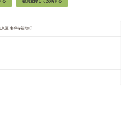
する
会員登録して投稿する
左京区 南禅寺福地町