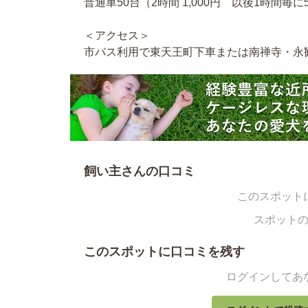
普通車50台（2時間 1,000円 以後1時間毎に
＜アクセス＞
市バス利用で東天王町下車または南禅寺・永
飼い主さんの口コミ
このスポット
スポット
このスポットに口コミを残す
ログインしてあ