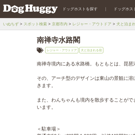
ドッグホストを探す
|
ドッグホス
いぬちず
スポット検索
京都市内
レジャー・アウトドア
犬と泊ま
南禅寺水路閣
レジャー・アウトドア
犬と泊まれる宿
南禅寺境内にある水路橋。もともとは、琵琶
その、アーチ型のデザインは東山の景観に溶
きます。
また、わんちゃんも境内を散歩することがで
います。
＜駐車場＞