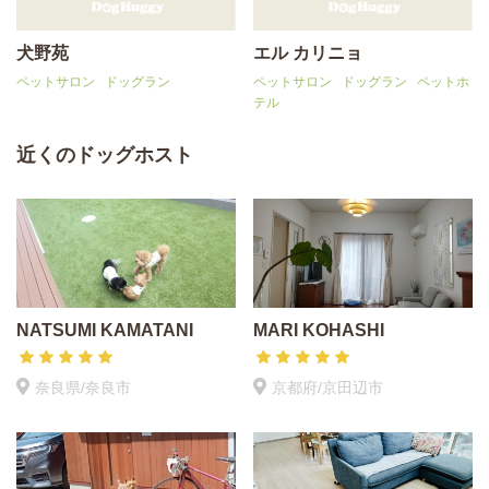
犬野苑
エル カリニョ
ペットサロン
ドッグラン
ペットサロン
ドッグラン
ペットホ
テル
近くのドッグホスト
NATSUMI KAMATANI
MARI KOHASHI
奈良県/奈良市
京都府/京田辺市