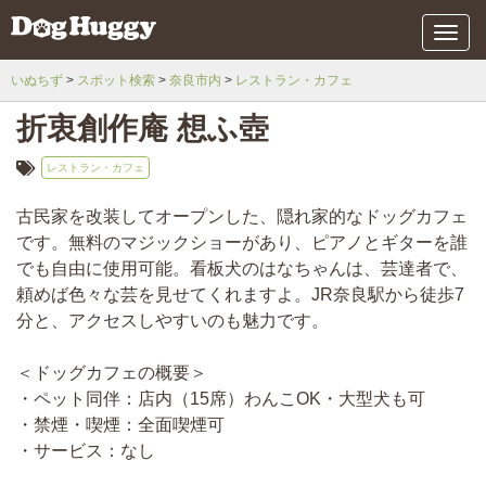
メ
ニ
ュ
いぬちず
スポット検索
奈良市内
レストラン・カフェ
ー
折衷創作庵 想ふ壺
レストラン・カフェ
古民家を改装してオープンした、隠れ家的なドッグカフェ
です。無料のマジックショーがあり、ピアノとギターを誰
でも自由に使用可能。看板犬のはなちゃんは、芸達者で、
頼めば色々な芸を見せてくれますよ。JR奈良駅から徒歩7
分と、アクセスしやすいのも魅力です。
＜ドッグカフェの概要＞
・ペット同伴：店内（15席）わんこOK・大型犬も可
・禁煙・喫煙：全面喫煙可
・サービス：なし