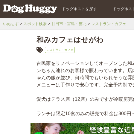
ドッグホストを探す
|
ドッグホス
いぬちず
スポット検索
廿日市・宮島・芸北
レストラン・カフェ
和みカフェはせがわ
レストラン・カフェ
古民家をリノベーションしてオープンした和
ンちゃん連れのお客様で賑わっています。店
ゃんの服が並び、何時間でもいられそうな雰
メニューは手作りで安心です。完全予約制で
愛犬はテラス席（12席）のみですが冷暖房
ランチは限定10食のみの販売で料金は800円