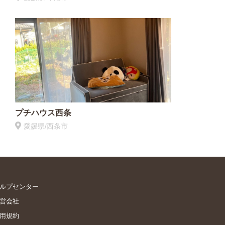
プチハウス西条
愛媛県/西条市
ルプセンター
営会社
用規約