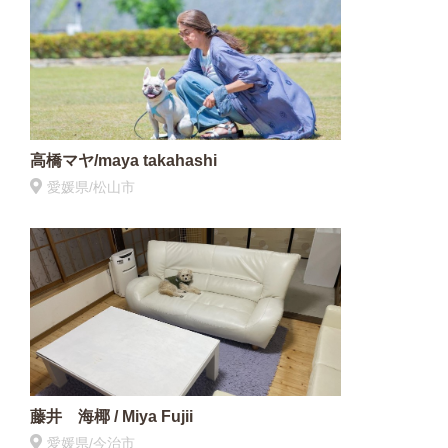
高橋マヤ/maya takahashi
愛媛県/松山市
藤井 海椰 / Miya Fujii
愛媛県/今治市