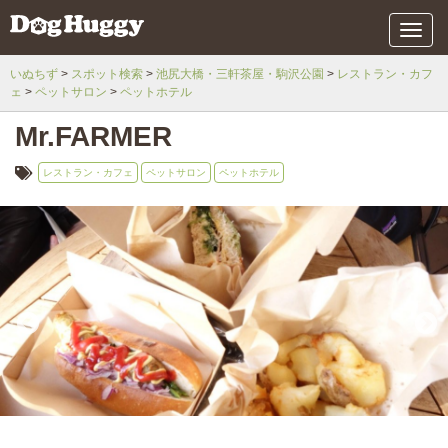
メ
ニ
ュ
いぬちず
スポット検索
池尻大橋・三軒茶屋・駒沢公園
レストラン・カフ
ー
ェ
ペットサロン
ペットホテル
Mr.FARMER
レストラン・カフェ
ペットサロン
ペットホテル