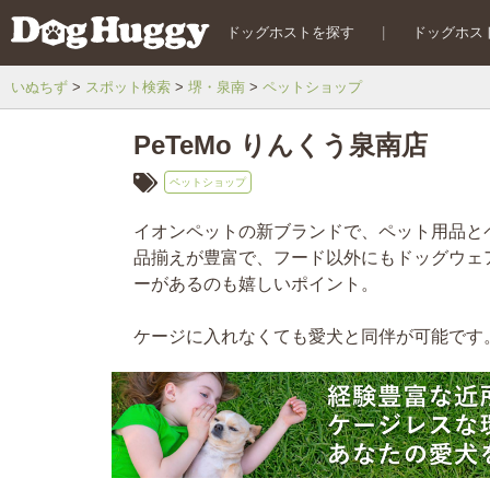
ドッグホストを探す
|
ドッグホス
いぬちず
スポット検索
堺・泉南
ペットショップ
PeTeMo りんくう泉南店
ペットショップ
イオンペットの新ブランドで、ペット用品と
品揃えが豊富で、フード以外にもドッグウェ
ーがあるのも嬉しいポイント。
ケージに入れなくても愛犬と同伴が可能です