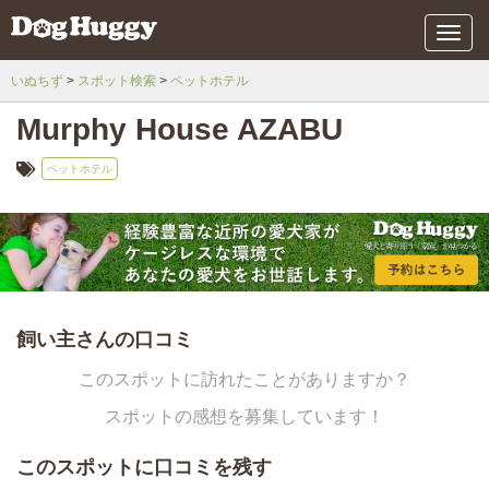
メ
ニ
ュ
いぬちず
スポット検索
ペットホテル
ー
Murphy House AZABU
ペットホテル
飼い主さんの口コミ
このスポットに訪れたことがありますか？
スポットの感想を募集しています！
このスポットに口コミを残す