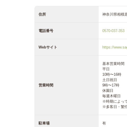
住所
神奈川県相模原
電話番号
0570-037-353
Webサイト
https://www.sag
基本営業時間
平日
10時〜16時
土日祝日
営業時間
9時〜17時
休園日
毎週木曜日
※時期によっ
※多客日・繁
駐車場
有