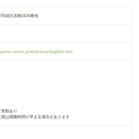
市緑区若柳1634番地
amiko-resort.jp/attractions/dogfield.html
て変動あり
忙期は開園時間が早まる場合があります