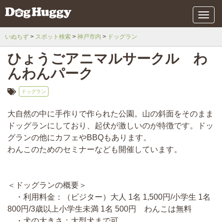
メ
ニ
ュ
いぬちず
スポット検索
神戸市内
ドッグラン
ー
ひょうごアニマルサークル わ
んわんパーク
ドッグラン
大自然の中に手作りで作られた公園。山の斜面をそのまま
ドッグランにしており、起伏が激しいのが特徴です。ドッ
グランの他にカフェやBBQもあります。
わんこのためのセミナーなども開催しています。
＜ドッグランの概要＞
・利用料金：（ビジター）大人 1名 1,500円/小学生 1名
800円/3歳以上小学生未満 1名 500円 わんこは無料
・犬の大きさ：大型犬まで可