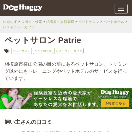
メ
ニ
ュ
いぬちず
スポット検索
相模原・大和周辺
ペットサロン
ペットホテル
ー
レストラン・カフェ
ペットサロン Patrie
ペットサロン
ペットホテル
レストラン・カフェ
相模原市横山公園の目の前にあるペットサロン。トリミン
グ以外にもトレーニングやペットホテルのサービスを行っ
ています。
飼い主さんの口コミ