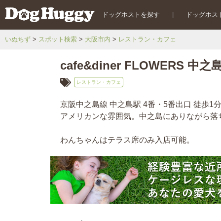
ドッグホストを探す
|
ドッグホス
いぬちず
スポット検索
大阪市内
レストラン・カフェ
cafe&diner FLOWERS 中之
レストラン・カフェ
京阪中之島線 中之島駅 4番・5番出口 徒歩
アメリカンな雰囲気。中之島にありながら落
わんちゃんはテラス席のみ入店可能。