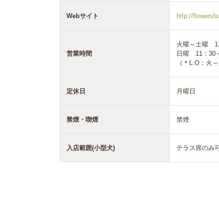
Webサイト
http://flowers
火曜～土曜 11
営業時間
日曜 11：30～
（＊L.O：火～土 
定休日
月曜日
禁煙・喫煙
禁煙
入店範囲(小型犬)
テラス席のみ