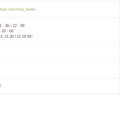
burger.com/shop_banks
：30～22：00
20：00
21:30 / 日 19:30）
可