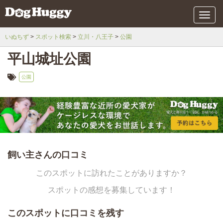
メ
ニ
ュ
いぬちず
スポット検索
立川・八王子
公園
ー
平山城址公園
公園
飼い主さんの口コミ
このスポットに訪れたことがありますか？
スポットの感想を募集しています！
このスポットに口コミを残す