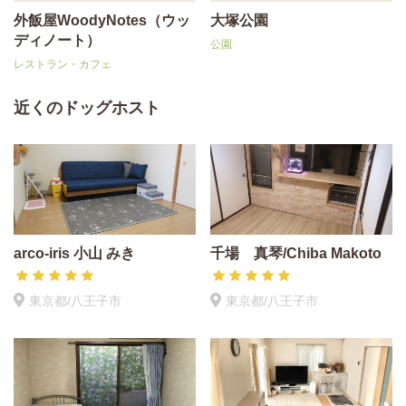
外飯屋WoodyNotes（ウッ
大塚公園
ディノート）
公園
レストラン・カフェ
近くのドッグホスト
arco-iris 小山 みき
千場 真琴/Chiba Makoto
東京都/八王子市
東京都/八王子市