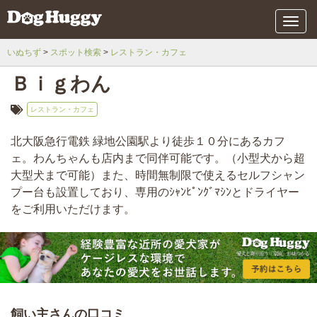
メ
ニ
ュ
いぬちず
スポット検索
レストラン・カフェ
ー
Ｂｉｇわん
レストラン・カフェ
北大阪急行電鉄 緑地公園駅より徒歩１０分にあるカフ
ェ。わんちゃんも店内まで同伴可能です。（小型犬から超
大型犬まで可能）また、時間無制限で使えるセルフシャン
プー台も設置しており、専用のｼｬﾝﾋﾟﾝｸﾞﾏｼﾝとドライヤー
をご利用いただけます。
飼い主さんの口コミ