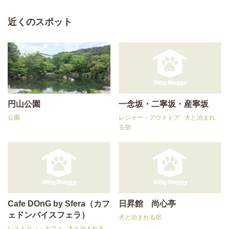
近くのスポット
円山公園
一念坂・二寧坂・産寧坂
公園
レジャー・アウトドア
犬と泊まれ
る宿
Cafe DOnG by Sfera（カフ
日昇館 尚心亭
ェドンバイスフェラ）
犬と泊まれる宿
レストラン・カフェ
犬と泊まれる