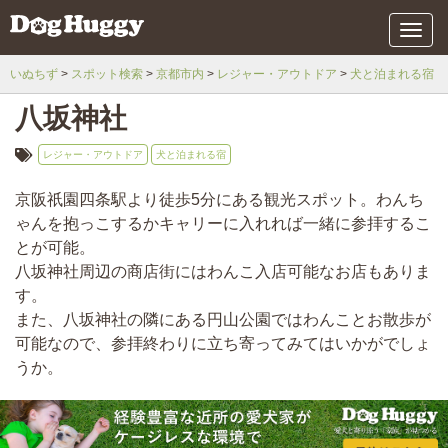
メ
ニ
ュ
いぬちず
スポット検索
京都市内
レジャー・アウトドア
犬と泊まれる宿
ー
八坂神社
レジャー・アウトドア
犬と泊まれる宿
京阪祇園四条駅より徒歩5分にある観光スポット。わんち
ゃんを抱っこするかキャリーに入れれば一緒に参拝するこ
とが可能。
八坂神社周辺の商店街にはわんこ入店可能なお店もありま
す。
また、八坂神社の隣にある円山公園ではわんことお散歩が
可能なので、参拝終わりに立ち寄ってみてはいかがでしょ
うか。