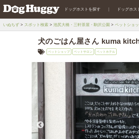
ドッグホストを探す
|
ドッグホス
いぬちず
スポット検索
池尻大橋・三軒茶屋・駒沢公園
ペットショッ
犬のごはん屋さん kuma kit
ペットショップ
ペットサロン
ペットホテル