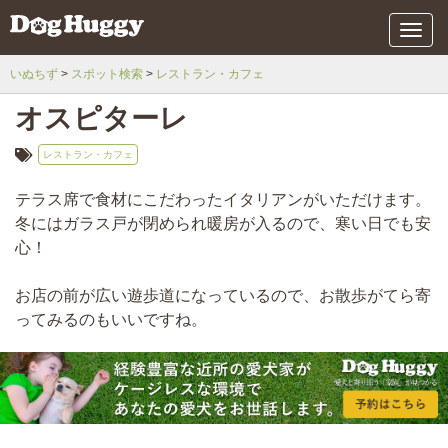
メ
ニ
ュ
いぬちず
スポット検索
レストラン・カフェ
ー
オスピターレ
レストラン・カフェ
テラス席で食材にこだわったイタリアンがいただけます。
冬にはガラス戸が閉められ暖房が入るので、寒い日でも安
心！
お店の前が広い遊歩道になっているので、お散歩がてら寄
ってみるのもいいですね。