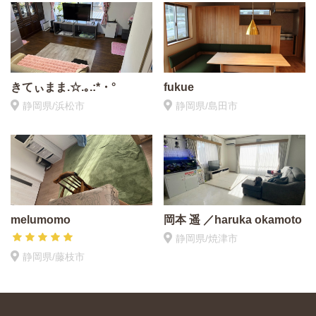
きてぃまま.☆.｡.:*・°
fukue
静岡県/浜松市
静岡県/島田市
melumomo
岡本 遥 ／haruka okamoto
静岡県/焼津市
静岡県/藤枝市