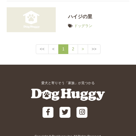
ハイジの里
ドッグラン
<<
<
1
2
>
>>
愛犬と寄りそう「家族」が見つかる