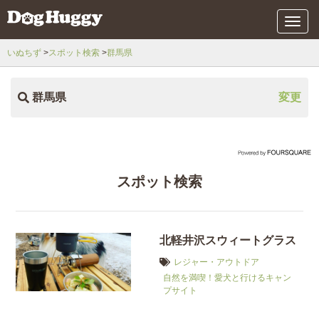
メ
ニ
ュ
いぬちず
スポット検索
群馬県
ー
群馬県
変更
スポット検索
北軽井沢スウィートグラス
レジャー・アウトドア
自然を満喫！愛犬と行けるキャン
プサイト