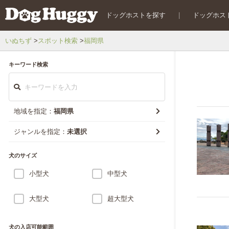
ドッグホストを探す
|
ドッグホス
いぬちず
スポット検索
福岡県
キーワード検索
地域を指定：
福岡県
ジャンルを指定：
未選択
犬のサイズ
小型犬
中型犬
大型犬
超大型犬
犬の入店可能範囲