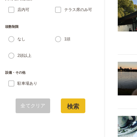
店内可
テラス席のみ可
頭数制限
なし
1頭
2頭以上
設備・その他
駐車場あり
全てクリア
検索