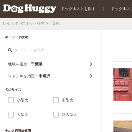
ドッグホストを探す
|
ドッグホス
いぬちず
スポット検索
千葉県
キーワード検索
地域を指定：
千葉県
ジャンルを指定：
未選択
犬のサイズ
小型犬
中型犬
大型犬
超大型犬
犬の入店可能範囲