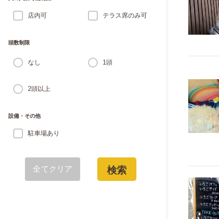
店内可
テラス席のみ可
頭数制限
なし
1頭
2頭以上
設備・その他
駐車場あり
全てクリア
検索