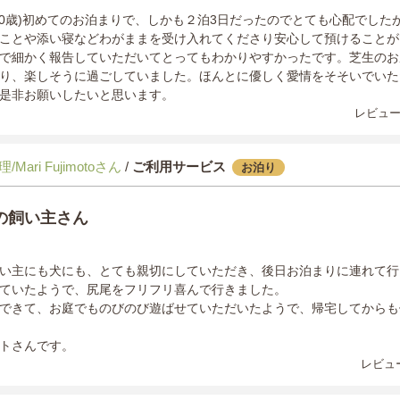
10歳)初めてのお泊まりで、しかも２泊3日だったのでとても心配でした
ことや添い寝などわがままを受け入れてくださり安心して預けることが
で細かく報告していただいてとってもわかりやすかったです。芝生のお
り、楽しそうに過ごしていました。ほんとに優しく愛情をそそいでいた
是非お願いしたいと思います。
レビュー
Mari Fujimotoさん
/
ご利用サービス
お泊り
の飼い主さん
い主にも犬にも、とても親切にしていただき、後日お泊まりに連れて行
ていたようで、尻尾をフリフリ喜んで行きました。
できて、お庭でものびのび遊ばせていただいたようで、帰宅してからも
トさんです。
レビュー