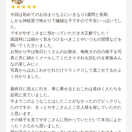
今回は初めてのお泊まりな上にいきなり1週間と長期。
しかも神経質で怖がりで繊細な子ですので不安いっぱいでし
た。
ですがやすこさまに預かっていただき大正解でした！
面談時には細かく気をつけるべきことやいつもの習慣などを
聞いてくださいました。
お預かり中は毎日たくさんのお散歩、毎晩その日の様子を写
真と共に細かくメールしてくださりそれを読むのを家族みん
なの楽しみに♫
写真からはおこわがどれだけリラックスして過ごせてるかよ
く分かりました。
最終日に迎えに行き、車に乗せるとおこわは道ゆく人たちを
必死に見ていました。
今までこのようなことはしたことがなかったのでビックリし
たのですが、きっとやすこさんとご主人様を探していたのだ
と思います。
その様子を見てやすこさんに預かっていただいて本当によか
った！と心から思いました。