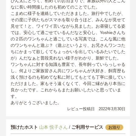
ぴん太にとって、初めてのお泊まりで、家族以外の人とこん
なに長い時間接したのも初めてのことでした。
こまめに様子を連絡していただきました。旅行中でしたが、
その度に子供たちがスマホを取り合うほど、みんなが見せて
見せて！と、ワイワイ言いながら見ました。お昼寝してる姿
では、安心して過ごせているんだなと安心し、Yoshieさんち
の２匹のワンちゃんと過ごしている写真では、こんな風に他
のワンちゃんと遊ぶ？（遊ぶというより、お兄さんワンコた
ちにかまって欲しくてちょっかいを出しているみたいでした
が）んだなぁと普段見れない様子がわかり、新鮮でした。
ワンちゃんに対する知識も豊富で、長年飼っていらっしゃる
し、何よりご家族皆さん共にワンちゃんが大好き、飼育歴も
浅く預けるのも初めてな私に対してもとても丁寧に接してい
ただけました。家もそう遠くなくて、今回ご縁があり本当に
良かったです。これからもまたお願いしたいと思っていま
す。
ありがとうございました。
レビュー投稿日 2022年3月30日
預けたホスト
山本 悦子さん
/
ご利用サービス
お泊り