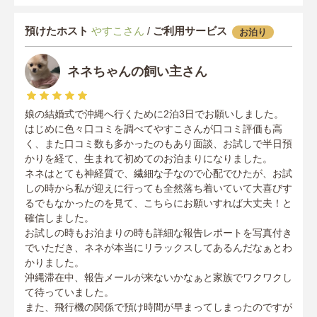
預けたホスト
やすこさん
/
ご利用サービス
お泊り
ネネちゃんの飼い主さん
娘の結婚式で沖縄へ行くために2泊3日でお願いしました。
はじめに色々口コミを調べてやすこさんが口コミ評価も高
く、また口コミ数も多かったのもあり面談、お試しで半日預
かりを経て、生まれて初めてのお泊まりになりました。
ネネはとても神経質で、繊細な子なので心配でひたが、お試
しの時から私が迎えに行っても全然落ち着いていて大喜びす
るでもなかったのを見て、こちらにお願いすれば大丈夫！と
確信しました。
お試しの時もお泊まりの時も詳細な報告レポートを写真付き
でいただき、ネネが本当にリラックスしてあるんだなぁとわ
かりました。
沖縄滞在中、報告メールが来ないかなぁと家族でワクワクし
て待っていました。
また、飛行機の関係で預け時間が早まってしまったのですが