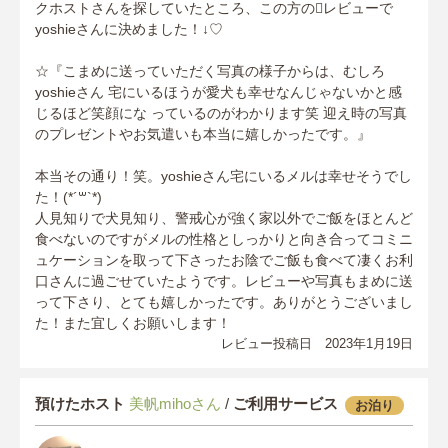
クホストさんを探していたところ、この方のレビューで
yoshieさんに決めました！↓♡
☆『こまめに送っていただく写真の様子からは、むしろ
yoshieさん 宅にいるほうが愛犬も幸せなんじゃないかと感
じるほど笑顔にな っているのがわかります笑 迎え時の写真
のプレゼントやお気遣いも本当に嬉しかったです。』
本当その通り！笑。yoshieさん宅にいるメルは幸せそうでし
た！(*´꒳`*)
人見知りで犬見知り、警戒心が強く家以外でご飯をほとんど
食べないのですがメルの性格としっかりと向き合ってコミニ
ュケーションを取って下さったお陰でご飯も食べて凄くお利
口さんに過ごせていたようです。レビューや写真もまめに送
って下さり、とても嬉しかったです。ありがとうございまし
た！また宜しくお願いします！
レビュー投稿日 2023年1月19日
預けたホスト
美帆mihoさん
/
ご利用サービス
お泊り