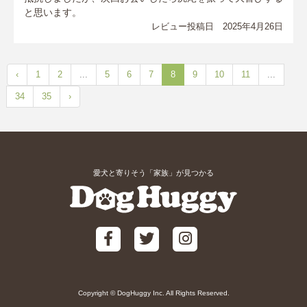
と思います。
レビュー投稿日 2025年4月26日
‹
1
2
...
5
6
7
8
9
10
11
...
34
35
›
愛犬と寄りそう「家族」が見つかる
Copyright © DogHuggy Inc. All Rights Reserved.