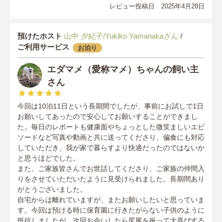
レビュー投稿日 2025年4月28日
預けたホスト
山中 夕紀子/Yukiko Yamanakaさん
/
ご利用サービス
お泊り
エダマメ（愛称マメ）ちゃんの飼い主
さん
今回は10泊11日という長期間でしたが、事前にお試しで1日
お願いしてあったので安心してお願いすることができまし
た。毎日のレポートも健康面やちょっとした微笑ましいエピ
ソードなど写真や動画と共に送ってくださり、偏食にも対応
していただき、我が家で暮らすより快適だったのではないか
と思うほどでした。
また、ご家族皆さんでお世話してくださり、ご家族の仲間入
りをさせていただいたように見受けられました。長期間あり
がとうございました。
自宅からは離れていますが、またお願いしたいと思っていま
す。今回は預ける時に保育園に行きたがらない子供のように
抵抗しましたが、次回お会いしたら尻尾を振って大喜びする