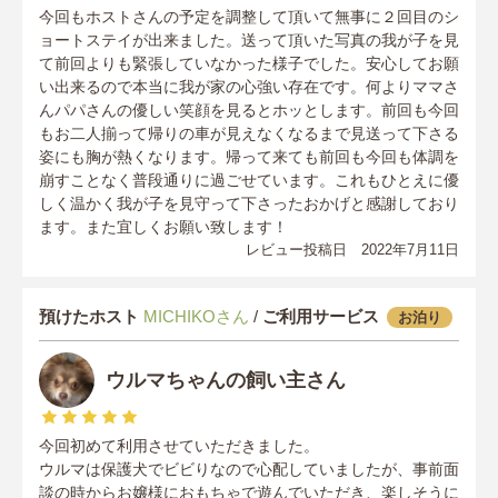
今回もホストさんの予定を調整して頂いて無事に２回目のシ
ョートステイが出来ました。送って頂いた写真の我が子を見
て前回よりも緊張していなかった様子でした。安心してお願
い出来るので本当に我が家の心強い存在です。何よりママさ
んパパさんの優しい笑顔を見るとホッとします。前回も今回
もお二人揃って帰りの車が見えなくなるまで見送って下さる
姿にも胸が熱くなります。帰って来ても前回も今回も体調を
崩すことなく普段通りに過ごせています。これもひとえに優
しく温かく我が子を見守って下さったおかげと感謝しており
ます。また宜しくお願い致します！
レビュー投稿日 2022年7月11日
預けたホスト
MICHIKOさん
/
ご利用サービス
お泊り
ウルマちゃんの飼い主さん
今回初めて利用させていただきました。
ウルマは保護犬でビビりなので心配していましたが、事前面
談の時からお嬢様におもちゃで遊んでいただき、楽しそうに