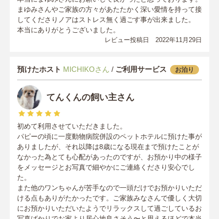
まゆみさんやご家族の方々があたたかく深い愛情を持って接
してくださりノアはストレス無く過ごす事が出来ました。
本当にありがとうございました。
レビュー投稿日 2022年11月29日
預けたホスト
MICHIKOさん
/
ご利用サービス
お泊り
てんくんの飼い主さん
初めて利用させていただきました。
パピーの頃に一度動物病院併設のペットホテルに預けた事が
ありましたが、それ以降は8歳になる現在まで預けたことが
なかった為とても心配があったのですが、お預かり中の様子
をメッセージとお写真で細やかにご連絡くださり安心でし
た。
また他のワンちゃんが苦手なので一頭だけでお預かりいただ
ける点もありがたかったです。ご家族みなさんで優しく大切
にお預かりいただいたようでリラックスして過ごしているお
写真ばかりでお家より居心地良さそう〜と思えるほどで本当