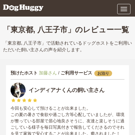
メ
ニ
ュ
ー
「東京都, 八王子市」のレビュー一覧
「東京都, 八王子市」で活動されているドッグホストをご利用い
ただいた飼い主さんの声を紹介します。
預けたホスト
加藤さん
/
ご利用サービス
お泊り
インディアナくんの飼い主さん
今回も安心して預けることが出来ました。
この夏の暑さで食欲や過ごし方等心配していましたが、環境
が整っている部屋で居心地良さそうに、友達と楽しそうに過
ごしている様子を毎日写真付きで報告してくださるのでそれ
を見て家族で安心することが出来ました。癒されました！