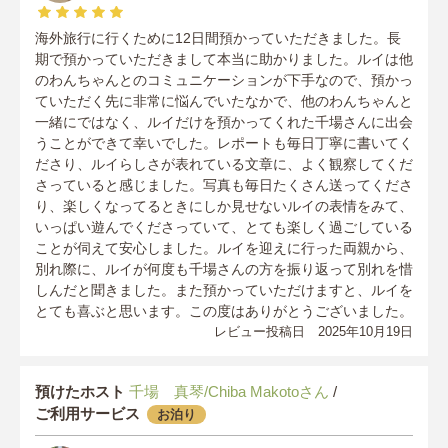
海外旅行に行くために12日間預かっていただきました。長
期で預かっていただきまして本当に助かりました。ルイは他
のわんちゃんとのコミュニケーションが下手なので、預かっ
ていただく先に非常に悩んでいたなかで、他のわんちゃんと
一緒にではなく、ルイだけを預かってくれた千場さんに出会
うことができて幸いでした。レポートも毎日丁寧に書いてく
ださり、ルイらしさが表れている文章に、よく観察してくだ
さっていると感じました。写真も毎日たくさん送ってくださ
り、楽しくなってるときにしか見せないルイの表情をみて、
いっぱい遊んでくださっていて、とても楽しく過ごしている
ことが伺えて安心しました。ルイを迎えに行った両親から、
別れ際に、ルイが何度も千場さんの方を振り返って別れを惜
しんだと聞きました。また預かっていただけますと、ルイを
とても喜ぶと思います。この度はありがとうございました。
レビュー投稿日 2025年10月19日
預けたホスト
千場 真琴/Chiba Makotoさん
/
ご利用サービス
お泊り