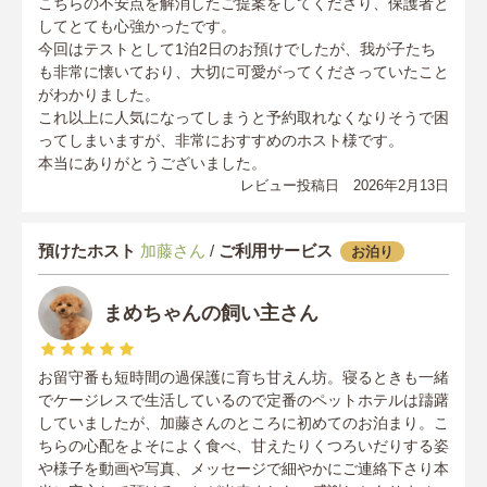
こちらの不安点を解消したご提案をしてくださり、保護者と
してとても心強かったです。
今回はテストとして1泊2日のお預けでしたが、我が子たち
も非常に懐いており、大切に可愛がってくださっていたこと
がわかりました。
これ以上に人気になってしまうと予約取れなくなりそうで困
ってしまいますが、非常におすすめのホスト様です。
本当にありがとうございました。
レビュー投稿日 2026年2月13日
預けたホスト
加藤さん
/
ご利用サービス
お泊り
まめちゃんの飼い主さん
お留守番も短時間の過保護に育ち甘えん坊。寝るときも一緒
でケージレスで生活しているので定番のペットホテルは躊躇
していましたが、加藤さんのところに初めてのお泊まり。こ
ちらの心配をよそによく食べ、甘えたりくつろいだりする姿
や様子を動画や写真、メッセージで細やかにご連絡下さり本