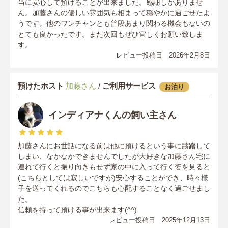
当に安心して預けることが出来ました。感謝しかありませ
ん。加藤さんの優しい雰囲気も相まって穏やかに過ごせたよ
うです。他のワンチャンとも普段あまり関わる機会もないの
とても良かったです。また次回もぜひ宜しくお願い致しま
す。
レビュー投稿日 2026年2月8日
預けたホスト
加藤さん
/
ご利用サービス
お泊り
インディアナくんの飼い主さん
加藤さんにお世話になる前は他に預けるという事に躊躇して
しまい、なかなかできませんでしたが大好きな加藤さん宅に
連れて行くと振り向きもせず家の中に入って行く姿を見ると
(こちらとしては寂しいですが)安心することができ、時々様
子を送ってくれるのでこちらも心配することなく過ごせまし
た。
信頼を持って預ける事が出来ます(^^)
レビュー投稿日 2025年12月13日