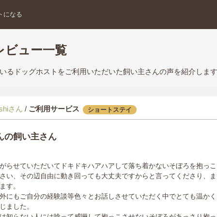
トになる
レビュー一覧
いるドッグホストをご利用いただいた飼い主さんの声を紹介しま
shiさん
/
ご利用サービス
ショートステイ
んの飼い主さん
がらせていただいてドキドキハアハアして落ち着かないそぼろを抱っこ
さい、その辺自由に動き回っても大丈夫ですからと言ってくださり、ま
ます。
外にもご自分の経験談等色々とお話しさせていただく中でとても温かく
じました。
は知らない人には唸って威嚇して抱っこさせないそぼろがあっさり抱っ