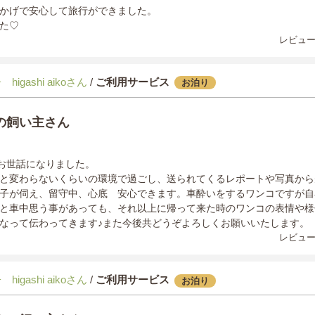
かげで安心して旅行ができました。
た♡
レビュー
higashi aikoさん
/
ご利用サービス
お泊り
の飼い主さん
日お世話になりました。
と変わらないくらいの環境で過ごし、送られてくるレポートや写真から
子が伺え、留守中、心底 安心できます。車酔いをするワンコですが自
と車中思う事があっても、それ以上に帰って来た時のワンコの表情や様
なって伝わってきます♪また今後共どうぞよろしくお願いいたします。
レビュー
higashi aikoさん
/
ご利用サービス
お泊り