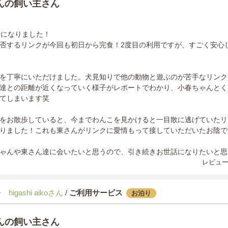
んの飼い主さん
話になりました！
否するリンクが今回も初日から完食！2度目の利用ですが、すごく安心
を丁寧にいただけました。犬見知りで他の動物と遊ぶのが苦手なリンク
達との距離が近くなっていく様子がレポートでわかり、小春ちゃんとく
てしまいます笑
をお散歩していると、今までわんこを見かけると一目散に逃げていたリ
りました！これも東さんがリンクに愛情もって接していただいたお陰で
ゃんや東さん達に会いたいと思うので、引き続きお世話になりたいと思
レビュー
higashi aikoさん
/
ご利用サービス
お泊り
んの飼い主さん